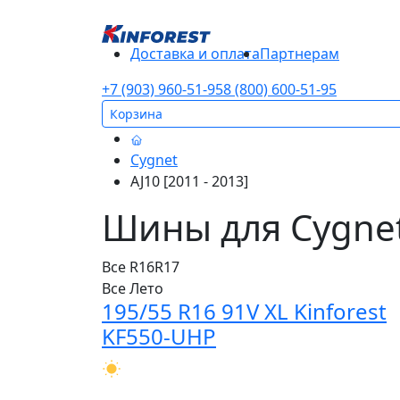
Доставка и оплата
Партнерам
+7 (903) 960-51-95
8 (800) 600-51-95
Корзина
Cygnet
AJ10 [2011 - 2013]
Шины для Cygnet 
Все
R16
R17
Все
Лето
195/55 R16 91V XL Kinforest
KF550-UHP