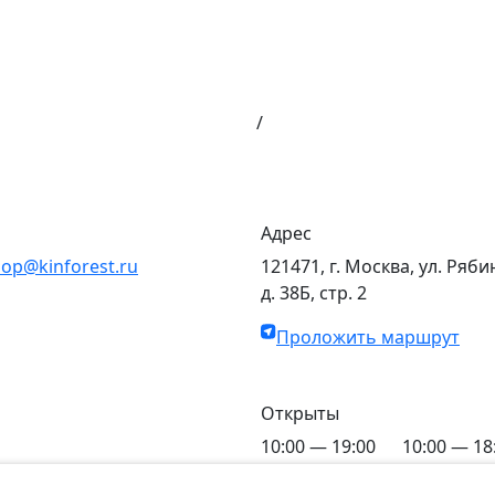
/
Адрес
op@kinforest.ru
121471, г. Москва, ул. Ряби
д. 38Б, стр. 2
Проложить маршрут
Открыты
10:00 — 19:00
10:00 — 18
C Пн по Пт
C Сб по Вс