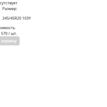
сутствует
Размер:
245/45R20 103Y
оимость
8 570
/ шт.
 корзину