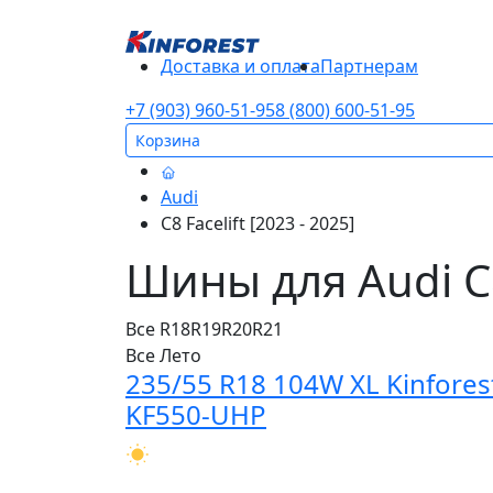
Доставка и оплата
Партнерам
+7 (903) 960-51-95
8 (800) 600-51-95
Корзина
Audi
C8 Facelift [2023 - 2025]
Шины для Audi C8 
Все
R18
R19
R20
R21
Все
Лето
235/55 R18 104W XL Kinfores
KF550-UHP