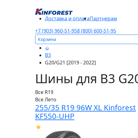
Доставка и оплата
Партнерам
+7 (903) 960-51-95
8 (800) 600-51-95
Корзина
B3
G20/G21 [2019 - 2022]
Шины для B3 G20/
Все
R19
Все
Лето
255/35 R19 96W XL Kinforest
KF550-UHP