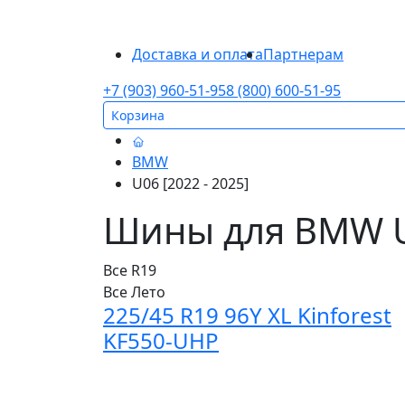
Доставка и оплата
Партнерам
+7 (903) 960-51-95
8 (800) 600-51-95
Корзина
BMW
U06 [2022 - 2025]
Шины для BMW U0
Все
R19
Все
Лето
225/45 R19 96Y XL Kinforest
KF550-UHP