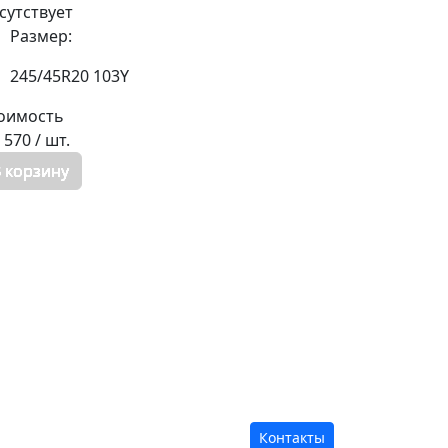
сутствует
Размер:
245/45R20 103Y
оимость
8 570
/ шт.
 корзину
Контакты