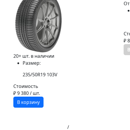
От
Ст
₽ 
В
20+ шт. в наличии
Размер:
235/50R19 103V
Стоимость
₽ 9 380
/ шт.
В корзину
/