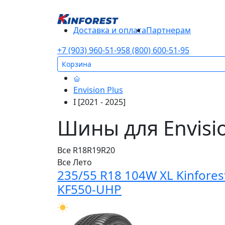
Доставка и оплата
Партнерам
+7 (903) 960-51-95
8 (800) 600-51-95
Корзина
Envision Plus
I [2021 - 2025]
Шины для Envision
Все
R18
R19
R20
Все
Лето
235/55 R18 104W XL Kinfores
KF550-UHP