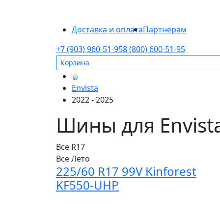
Доставка и оплата
Партнерам
+7 (903) 960-51-95
8 (800) 600-51-95
Корзина
Envista
2022 - 2025
Шины для Envista
Все
R17
Все
Лето
225/60 R17 99V Kinforest
KF550-UHP