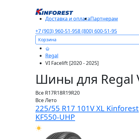
Доставка и оплата
Партнерам
+7 (903) 960-51-95
8 (800) 600-51-95
Корзина
Regal
VI Facelift [2020 - 2025]
Шины для Regal VI
Все
R17
R18
R19
R20
Все
Лето
225/55 R17 101V XL Kinforest
KF550-UHP