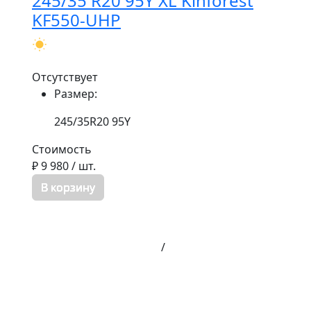
245/35 R20 95Y XL Kinforest
KF550-UHP
Отсутствует
Размер:
245/35R20 95Y
Стоимость
₽ 9 980
/ шт.
В корзину
/