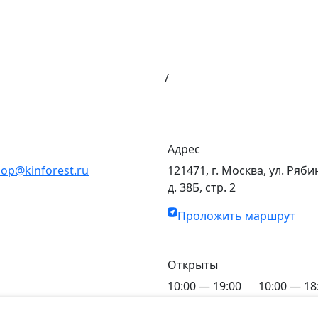
/
Адрес
op@kinforest.ru
121471, г. Москва, ул. Ряби
д. 38Б, стр. 2
Проложить маршрут
Открыты
10:00 — 19:00
10:00 — 18
C Пн по Пт
C Сб по Вс