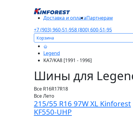
Доставка и оплата
Партнерам
+7 (903) 960-51-95
8 (800) 600-51-95
Корзина
Legend
KA7/KA8 [1991 - 1996]
Шины для Legend
Все
R16
R17
R18
Все
Лето
215/55 R16 97W XL Kinforest
KF550-UHP