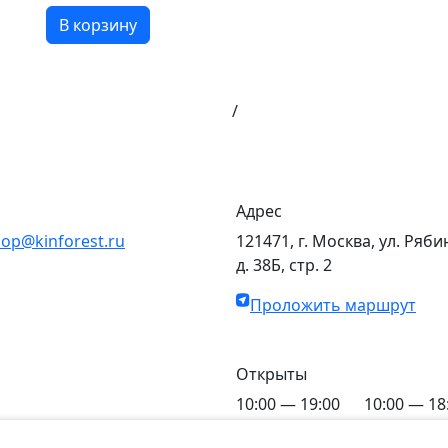
В корзину
/
Адрес
op@kinforest.ru
121471, г. Москва, ул. Ряби
д. 38Б, стр. 2
Проложить маршрут
Открыты
10:00 — 19:00
10:00 — 18
C Пн по Пт
C Сб по Вс