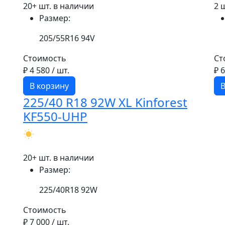
20+ шт. в наличии
2 
Размер:
205/55R16 94V
Стоимость
Ст
₽ 4 580
/ шт.
₽ 
В корзину
В
225/40 R18 92W XL Kinforest
KF550-UHP
20+ шт. в наличии
Размер:
225/40R18 92W
Стоимость
₽ 7 000
/ шт.