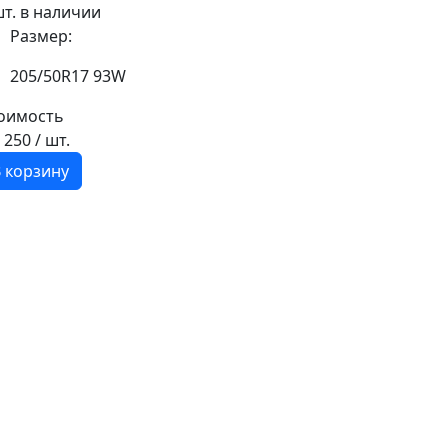
шт. в наличии
Размер:
205/50R17 93W
оимость
6 250
/ шт.
 корзину