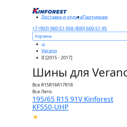
Доставка и оплата
Партнерам
+7 (903) 960-51-95
8 (800) 600-51-95
Корзина
Verano
II [2015 - 2017]
Шины для Verano 
Все
R15
R16
R17
R18
Все
Лето
195/65 R15 91V Kinforest
KF550-UHP